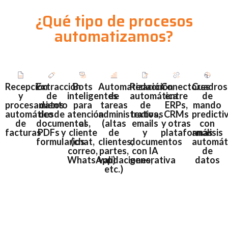
¿Qué tipo de procesos
automatizamos?
Recepción
Extracción
Bots
Automatización
Redacción
Conectores
Cuadros
y
de
inteligentes
de
automática
entre
de
procesamiento
datos
para
tareas
de
ERPs,
mando
automático
desde
atención
administrativas
textos,
CRMs
predicti
de
documentos,
al
(altas
emails
y otras
con
facturas
PDFs y
cliente
de
y
plataformas
análisis
formularios
(chat,
clientes,
documentos
automát
correo,
partes,
con IA
de
WhatsApp)
validaciones,
generativa
datos
etc.)